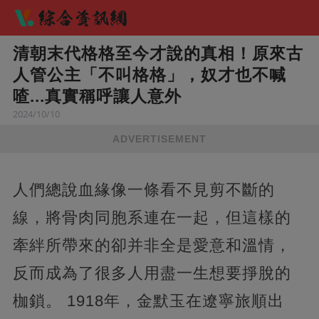
清朝末代格格至今才說的真相！原來古
人管公主「不叫格格」，奴才也不喊
喳...真實稱呼讓人意外
2024/10/10
ADVERTISEMENT
人們總說血緣像一條看不見剪不斷的
線，將骨肉同胞系連在一起，但這樣的
牽絆所帶來的卻并非全是愛意和溫情，
反而成為了很多人用盡一生想要掙脫的
枷鎖。 1918年，金默玉在遼寧旅順出