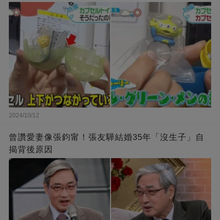
2024/10/12
曾讚愛妻像張鈞甯！張友驊結婚35年「沒生子」自
揭背後原因