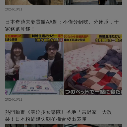
2024/10/11
日本奇葩夫妻貫徹AA制：不僅分鍋吃、分床睡，干
家務還算錢！
2024/10/11
熱門動畫《哭泣少女樂隊》圣地「吉野家」大改
裝！日本粉絲錯失朝圣機會發出哀嘆