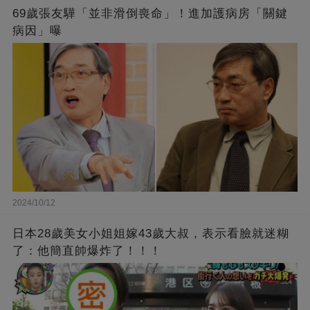
69歲張友驊「並非滑倒喪命」！進加護病房「關鍵
病因」曝
2024/10/12
​日本28歲美女小姐姐嫁43歲大叔，表示看臉就迷糊
了：他簡直帥爆炸了！！！