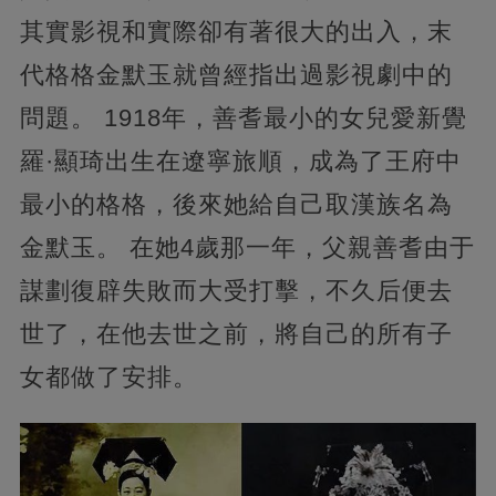
其實影視和實際卻有著很大的出入，末
代格格金默玉就曾經指出過影視劇中的
問題。 1918年，善耆最小的女兒愛新覺
羅·顯琦出生在遼寧旅順，成為了王府中
最小的格格，後來她給自己取漢族名為
金默玉。 在她4歲那一年，父親善耆由于
謀劃復辟失敗而大受打擊，不久后便去
世了，在他去世之前，將自己的所有子
女都做了安排。