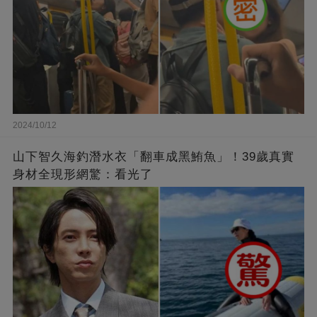
2024/10/12
山下智久海釣潛水衣「翻車成黑鮪魚」！39歲真實
身材全現形網驚：看光了