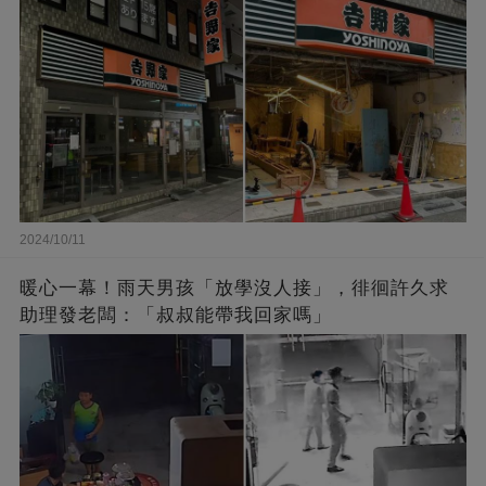
2024/10/11
暖心一幕！雨天男孩「放學沒人接」，徘徊許久求
助理發老闆：「叔叔能帶我回家嗎」