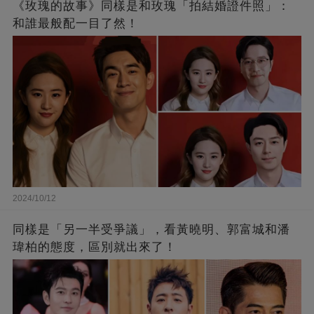
《玫瑰的故事》同樣是和玫瑰「拍結婚證件照」：
和誰最般配一目了然！
2024/10/12
同樣是「另一半受爭議」，看黃曉明、郭富城和潘
瑋柏的態度，區別就出來了！