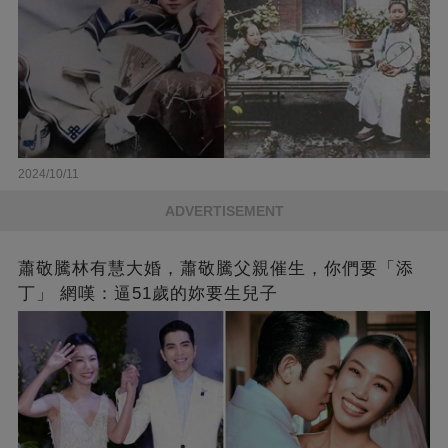
2024/10/11
ADVERTISEMENT
蕭敬騰林有慧大婚，蕭敬騰父親催生，你們要「添
丁」 網嘆：逼51歲的妳要生兒子