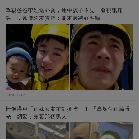
單親爸爸帶娃送外賣，途中孩子不見「發視訊痛
哭」，卻遭網友質疑：劇本痕跡好明顯
2024/10/12
情侶搭車「正妹女友主動擁吻」！ 「高顏值正臉曝
光」網驚：羨慕那個男人