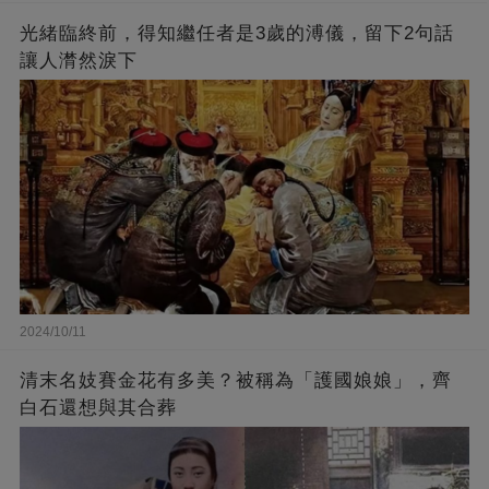
光緒臨終前，得知繼任者是3歲的溥儀，留下2句話
讓人潸然淚下
2024/10/11
清末名妓賽金花有多美？被稱為「護國娘娘」，齊
白石還想與其合葬